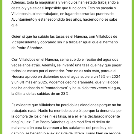
Además, toda la maquinaria y vehículos han estado trabajando a
destajo y ya es casi imposible que funcionen. Esto no pasaría si
Villalobos hubiese trabajado, en lugar de cerrar las puertas del
Ayuntamiento y estar escondido tres años, haciendo no se sabe
qué.
Quien sí que ha subido las tasas es el Huesna, con Villalobos de
Vicepresidente y cobrando sin ir a trabajar, igual que el hermano
de Pedro Sánchez.
Con Villalobos en el Huesna, se ha subido el recibo del agua dos
veces años atrás. Además, se inventó una tasa que hay que pagar
todos los meses por el contador. Pero no es solo esto, porque el
Huesna aprobó en diciembre que el agua subiera un 15% en 2024
y un 8% más en 2025. Podemos decir claramente, que Villalobos
nos ha endosado el ”contadorazo” y ha subido tres veces el agua,
la última de las subidas de un 23%.
Es evidente que Villalobos ha perdido las elecciones porque no ha
trabajado nada. Nadie ha mentido sobre él, porque la denuncia por
la compra de los cines ni es falsa, ni a él le ha declarado inocente
ningún juez. Fue Pedro Sánchez quien modificó el delito de
malversación para favorecer a los catalanes del procés y, de
camino, se benefició el ex alcalde de Utrera, como bien se recoge