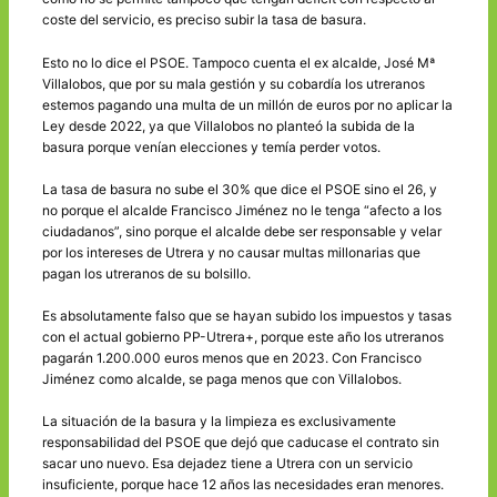
coste del servicio, es preciso subir la tasa de basura.
Esto no lo dice el PSOE. Tampoco cuenta el ex alcalde, José Mª
Villalobos, que por su mala gestión y su cobardía los utreranos
estemos pagando una multa de un millón de euros por no aplicar la
Ley desde 2022, ya que Villalobos no planteó la subida de la
basura porque venían elecciones y temía perder votos.
La tasa de basura no sube el 30% que dice el PSOE sino el 26, y
no porque el alcalde Francisco Jiménez no le tenga “afecto a los
ciudadanos”, sino porque el alcalde debe ser responsable y velar
por los intereses de Utrera y no causar multas millonarias que
pagan los utreranos de su bolsillo.
Es absolutamente falso que se hayan subido los impuestos y tasas
con el actual gobierno PP-Utrera+, porque este año los utreranos
pagarán 1.200.000 euros menos que en 2023. Con Francisco
Jiménez como alcalde, se paga menos que con Villalobos.
La situación de la basura y la limpieza es exclusivamente
responsabilidad del PSOE que dejó que caducase el contrato sin
sacar uno nuevo. Esa dejadez tiene a Utrera con un servicio
insuficiente, porque hace 12 años las necesidades eran menores.