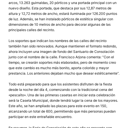
arcos, 13.263 guirnaldas, 20 pórticos y una portada principal con un
nuevo diseño. Esta portada, que destaca por sus 12,87 metros de
altura y 12,72 metros de ancho, estará iluminada por 126.200 puntos
de luz. Además, se han instalado pórticos de estética singular con
dimensiones de 10 metros de ancho para decorar algunas de las
principales calles del recinto.
Los soportes que indican los nombres de las calles del recinto
también han sido renovados. Aunque mantienen el formato redondo,
ahora incluyen una imagen de fondo del Santuario de Consolación
junto con el nombre de la calle. Francisco Arjona comenta: “Con el
tiempo, se crearán soportes más elaborados, pero de momento creo
que este cambio es mucho más bonito, aporta colorido y mayor
prestancia. Los anteriores dejaban mucho que desear estéticamente”.
Todo está preparado para que los asistentes disfruten de la fiesta
desde la noche del día 4, comenzando con la tradicional cena del
«pescaíto». Una de las primeras casetas en iniciar esta celebración
será la Caseta Municipal, donde tendrá lugar la cena de los mayores.
Este año, se han ampliado las plazas para este evento en 150,
alcanzando un total de 600, permitiendo que más personas puedan
participar en este entrañable encuentro.
En resumen, la Feria de Consolación de este año se presenta con