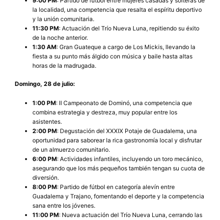
9:00 PM
: Partido de fútbol entre mujeres casadas y solteras de
la localidad, una competencia que resalta el espíritu deportivo
y la unión comunitaria.
11:30 PM
: Actuación del Trío Nueva Luna, repitiendo su éxito
de la noche anterior.
1:30 AM
: Gran Guateque a cargo de Los Mickis, llevando la
fiesta a su punto más álgido con música y baile hasta altas
horas de la madrugada.
Domingo, 28 de julio:
1:00 PM
: II Campeonato de Dominó, una competencia que
combina estrategia y destreza, muy popular entre los
asistentes.
2:00 PM
: Degustación del XXXIX Potaje de Guadalema, una
oportunidad para saborear la rica gastronomía local y disfrutar
de un almuerzo comunitario.
6:00 PM
: Actividades infantiles, incluyendo un toro mecánico,
asegurando que los más pequeños también tengan su cuota de
diversión.
8:00 PM
: Partido de fútbol en categoría alevín entre
Guadalema y Trajano, fomentando el deporte y la competencia
sana entre los jóvenes.
11:00 PM
: Nueva actuación del Trío Nueva Luna, cerrando las